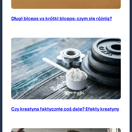
Długi biceps vs krótki biceps: czym się różnią?
Czy kreatyna faktycznie coś daje? Efekty kreatyny