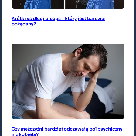
Krótki vs długi biceps – który jest bardziej
pożądany?
Czy mężczyźni bardziej odczuwają ból psychiczny
niż kobiety?