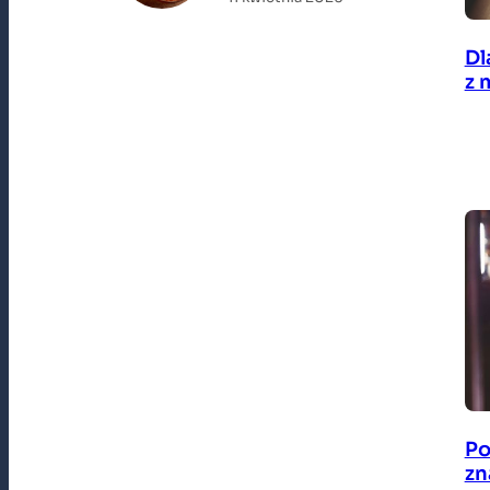
Dl
z 
Po
zn