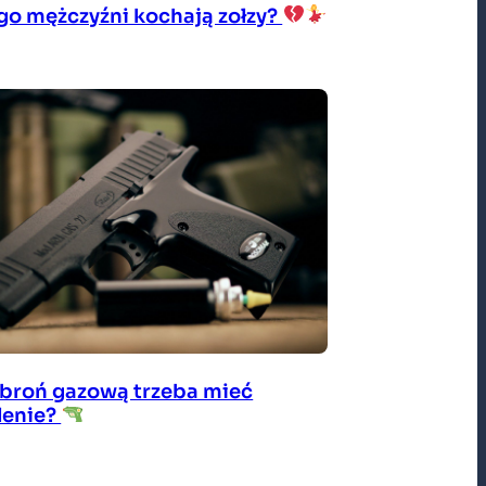
go mężczyźni kochają zołzy?
 broń gazową trzeba mieć
lenie?