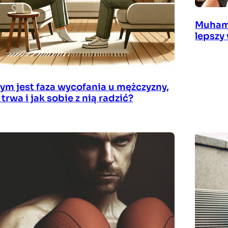
Muhamm
lepszy
ym jest faza wycofania u mężczyzny,
e trwa i jak sobie z nią radzić?