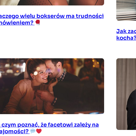
aczego wielu bokserów ma trudności
mówieniem?
Jak za
kocha
 czym poznać, że facetowi zależy na
ajomości?