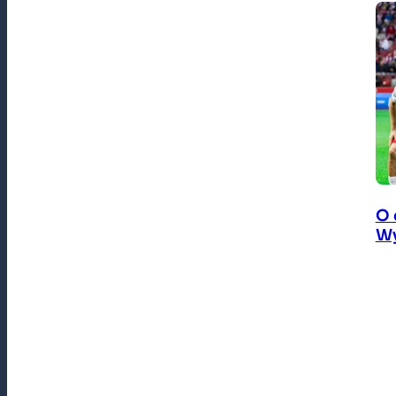
O 
Wy