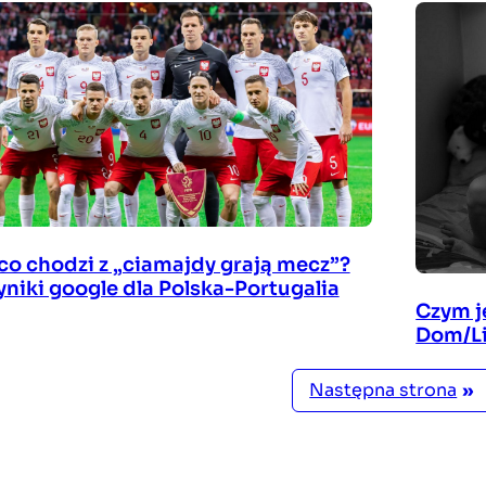
co chodzi z „ciamajdy grają mecz”?
niki google dla Polska-Portugalia
Czym j
Dom/Li
Następna strona
»