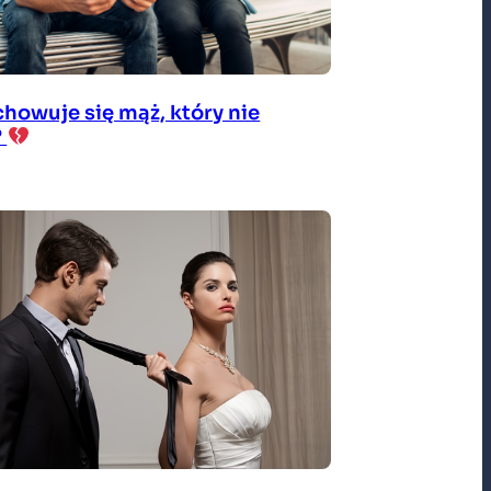
chowuje się mąż, który nie
?