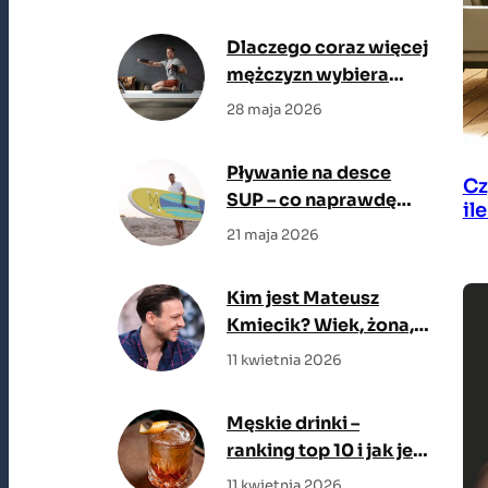
teraz na topie
Dlaczego coraz więcej
mężczyzn wybiera
reformer zamiast
28 maja 2026
klasycznej siłowni?
Pływanie na desce
Cz
SUP – co naprawdę
il
trzeba wiedzieć, zanim
21 maja 2026
wejdziesz na wodę
Kim jest Mateusz
Kmiecik? Wiek, żona,
filmy
11 kwietnia 2026
Męskie drinki –
ranking top 10 i jak je
zrobić
11 kwietnia 2026