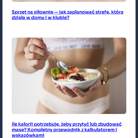
Sprzęt na siłownię — jak zaplanować strefę, która
działa w domu i w klubie?
Ile kalorii potrzebuję, żeby przytyć lub zbudować
masę? Kompletny przewodnik z kalkulatorem i
wskazówkami