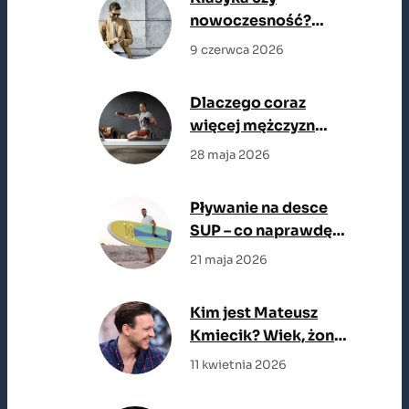
nowoczesność?
Jakie marynarki
9 czerwca 2026
męskie są teraz na
topie
Dlaczego coraz
więcej mężczyzn
wybiera reformer
28 maja 2026
zamiast klasycznej
siłowni?
Pływanie na desce
SUP – co naprawdę
trzeba wiedzieć,
21 maja 2026
zanim wejdziesz na
wodę
Kim jest Mateusz
Kmiecik? Wiek, żona,
filmy
11 kwietnia 2026