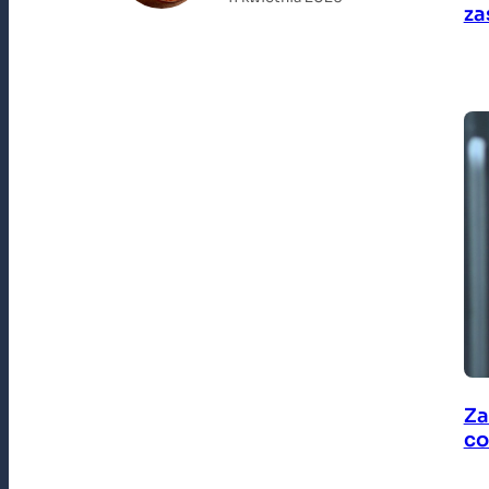
za
Za
co