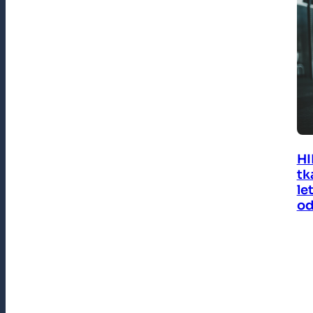
HI
tk
le
od