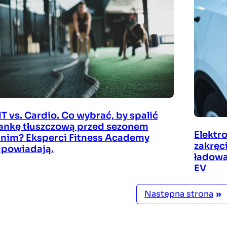
IT vs. Cardio. Co wybrać, by spalić
ankę tłuszczową przed sezonem
Elektr
tnim? Eksperci Fitness Academy
zakręc
powiadają.
ładowa
EV
Następna strona
»