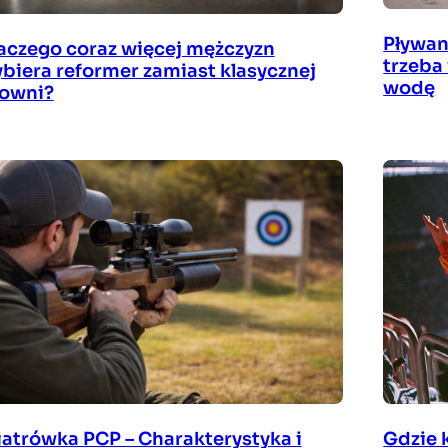
Pływan
aczego coraz więcej mężczyzn
trzeba
biera reformer zamiast klasycznej
wodę
łowni?
atrówka PCP – Charakterystyka i
Gdzie 