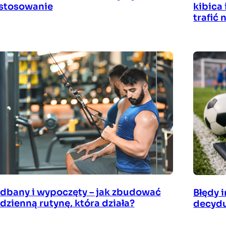
stosowanie
kibica 
trafić
dbany i wypoczęty – jak zbudować
Błędy 
dzienną rutynę, która działa?
decydu