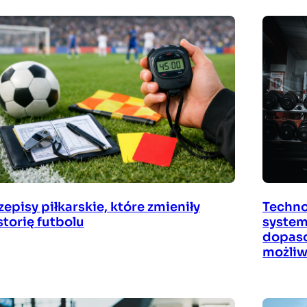
Techno
zepisy piłkarskie, które zmieniły
system
storię futbolu
dopaso
możliw