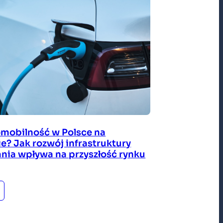
omobilność w Polsce na
ie? Jak rozwój infrastruktury
nia wpływa na przyszłość rynku