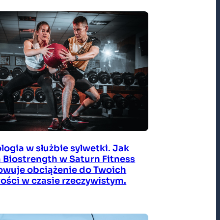
logia w służbie sylwetki. Jak
 Biostrength w Saturn Fitness
wuje obciążenie do Twoich
ości w czasie rzeczywistym.