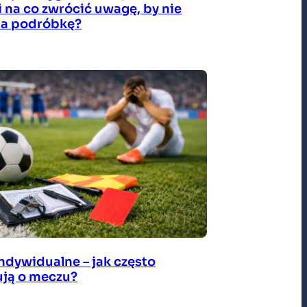
i na co zwrócić uwagę, by nie
 na podróbkę?
indywidualne – jak często
ją o meczu?