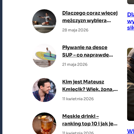
teraz na topie
Dlaczego coraz więcej
Dl
mężczyzn wybiera
wy
si
reformer zamiast
28 maja 2026
klasycznej siłowni?
Pływanie na desce
SUP – co naprawdę
trzeba wiedzieć, zanim
21 maja 2026
wejdziesz na wodę
Kim jest Mateusz
Kmiecik? Wiek, żona,
filmy
11 kwietnia 2026
Męskie drinki –
ranking top 10 i jak je
Wi
zrobić
11 kwietnia 2026