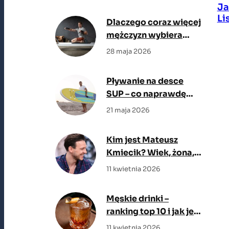
teraz na topie
Ja
Li
Dlaczego coraz więcej
mężczyzn wybiera
reformer zamiast
28 maja 2026
klasycznej siłowni?
Pływanie na desce
SUP – co naprawdę
trzeba wiedzieć, zanim
21 maja 2026
wejdziesz na wodę
Kim jest Mateusz
Kmiecik? Wiek, żona,
filmy
11 kwietnia 2026
Męskie drinki –
ranking top 10 i jak je
zrobić
11 kwietnia 2026