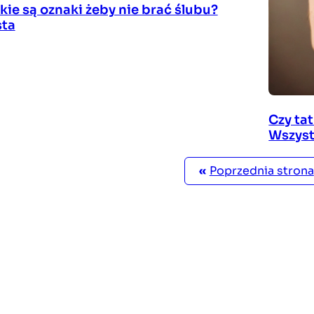
kie są oznaki żeby nie brać ślubu?
sta
Czy ta
Wszyst
«
Poprzednia strona