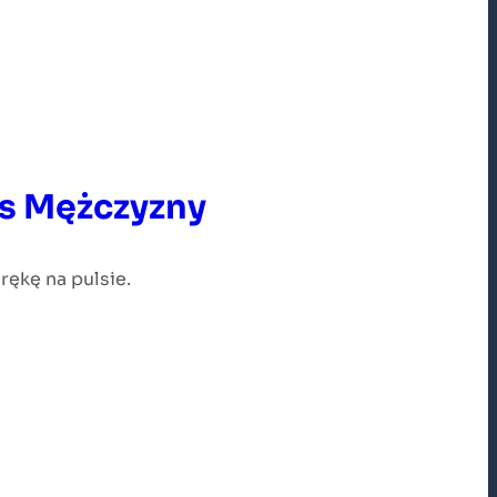
ls Mężczyzny
ękę na pulsie.