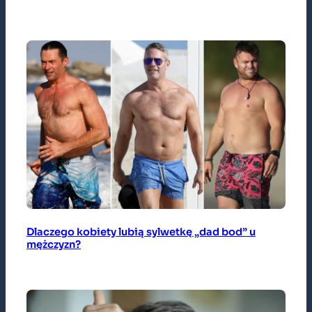
Dlaczego kobiety lubią sylwetkę „dad bod” u
mężczyzn?