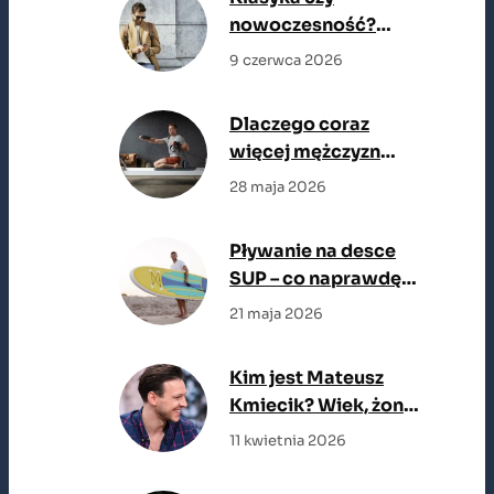
nowoczesność?
Jakie marynarki
9 czerwca 2026
męskie są teraz na
topie
Dlaczego coraz
więcej mężczyzn
wybiera reformer
28 maja 2026
zamiast klasycznej
siłowni?
Pływanie na desce
SUP – co naprawdę
trzeba wiedzieć,
21 maja 2026
zanim wejdziesz na
wodę
Kim jest Mateusz
Kmiecik? Wiek, żona,
filmy
11 kwietnia 2026