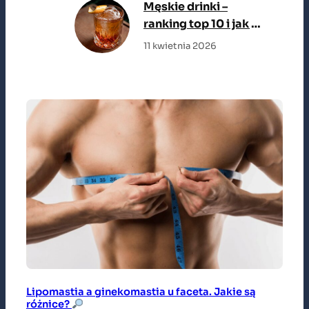
Męskie drinki –
ranking top 10 i jak je
zrobić
11 kwietnia 2026
Lipomastia a ginekomastia u faceta. Jakie są
różnice?