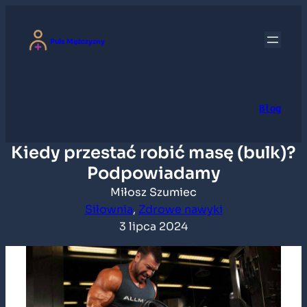
Przejdź
do
Puls Mężczyzny
treści
Blog
Kiedy przestać robić masę (bulk)?
Podpowiadamy
Miłosz Szumiec
Siłownia
, 
Zdrowe nawyki
3 lipca 2024