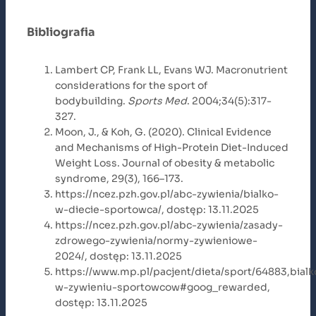
Bibliografia
Lambert CP, Frank LL, Evans WJ. Macronutrient
considerations for the sport of
bodybuilding.
Sports Med
. 2004;34(5):317-
327.
Moon, J., & Koh, G. (2020). Clinical Evidence
and Mechanisms of High-Protein Diet-Induced
Weight Loss. Journal of obesity & metabolic
syndrome, 29(3), 166–173.
https://ncez.pzh.gov.pl/abc-zywienia/bialko-
w-diecie-sportowca/, dostęp: 13.11.2025
https://ncez.pzh.gov.pl/abc-zywienia/zasady-
zdrowego-zywienia/normy-zywieniowe-
2024/, dostęp: 13.11.2025
https://www.mp.pl/pacjent/dieta/sport/64883,bialk
w-zywieniu-sportowcow#goog_rewarded,
dostęp: 13.11.2025