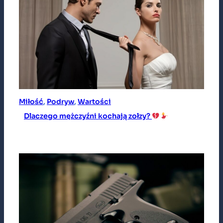
Miłość
, 
Podryw
, 
Wartości
Dlaczego mężczyźni kochają zołzy?