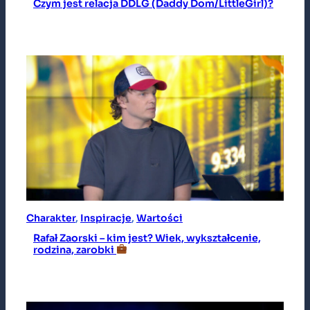
Czym jest relacja DDLG (Daddy Dom/LittleGirl)?
Charakter
, 
Inspiracje
, 
Wartości
Rafał Zaorski – kim jest? Wiek, wykształcenie,
rodzina, zarobki