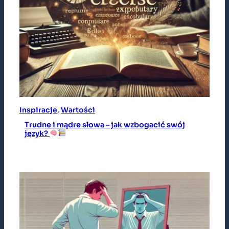
Inspiracje
, 
Wartości
Trudne i mądre słowa – jak wzbogacić swój
język?