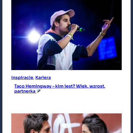
Inspiracje
, 
Kariera
Taco Hemingway – kim jest? Wiek, wzrost,
partnerka