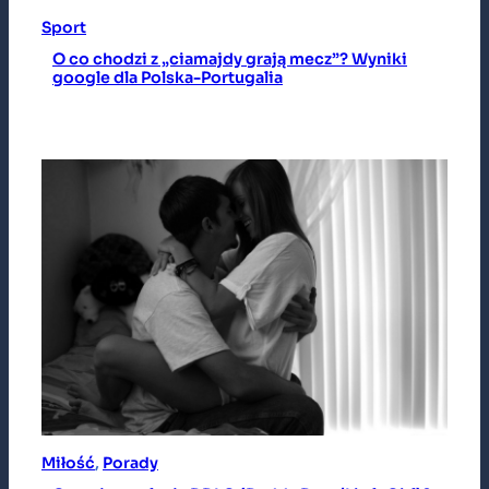
Sport
O co chodzi z „ciamajdy grają mecz”? Wyniki
google dla Polska-Portugalia
Miłość
, 
Porady