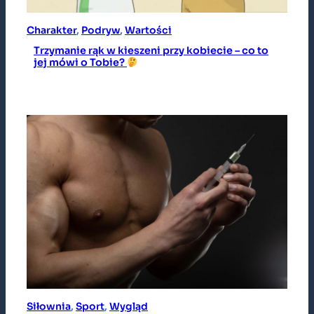
Charakter
, 
Podryw
, 
Wartości
Trzymanie rąk w kieszeni przy kobiecie – co to
jej mówi o Tobie?
Siłownia
, 
Sport
, 
Wygląd