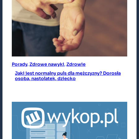
Porady
, 
Zdrowe nawyki
, 
Zdrowie
Jaki jest normalny puls dla mężczyzny? Dorosła
osoba, nastolatek, dziecko