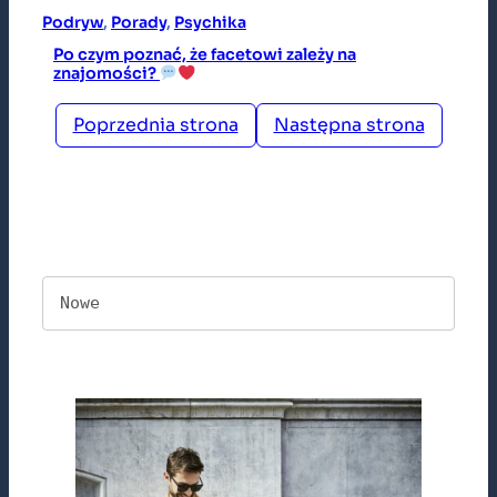
Podryw
, 
Porady
, 
Psychika
Po czym poznać, że facetowi zależy na
znajomości?
Poprzednia strona
Następna strona
Nowe