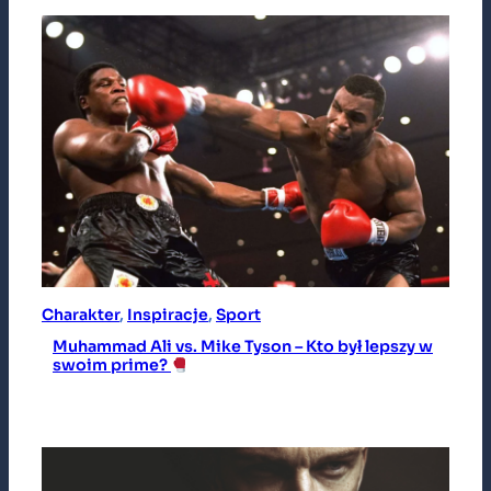
Charakter
, 
Inspiracje
, 
Sport
Muhammad Ali vs. Mike Tyson – Kto był lepszy w
swoim prime?