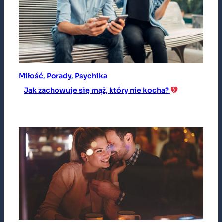
Miłość
, 
Porady
, 
Psychika
Jak zachowuje się mąż, który nie kocha?