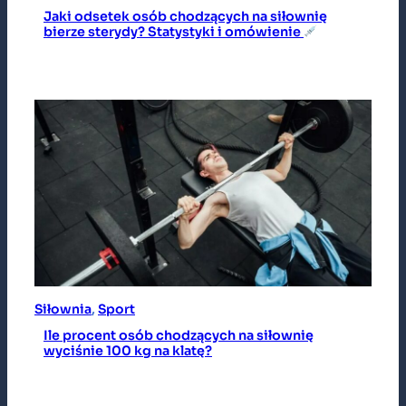
Jaki odsetek osób chodzących na siłownię
bierze sterydy? Statystyki i omówienie
Siłownia
, 
Sport
Ile procent osób chodzących na siłownię
wyciśnie 100 kg na klatę?